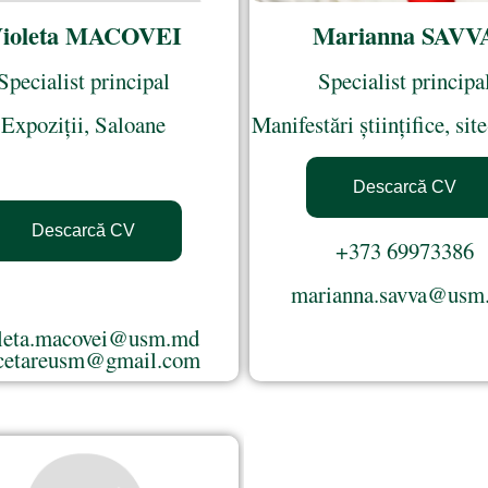
ioleta MACOVEI
Marianna SAVV
Specialist principal
Specialist principa
Expoziții, Saloane
Manifestări științifice, si
Descarcă CV
Descarcă CV
+373 69973386
marianna.savva@usm
leta.macovei@usm.md
cetareusm@gmail.com