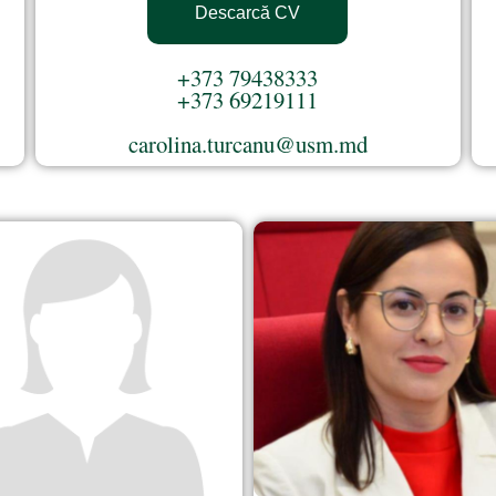
Descarcă CV
+373 79438333
+373 69219111
carolina.turcanu@usm.md