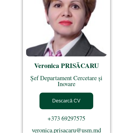
Veronica PRISĂCARU
Șef Departament Cercetare și
Inovare
Descarcă CV
+373 69297575
veronica.prisacaru@usm.md