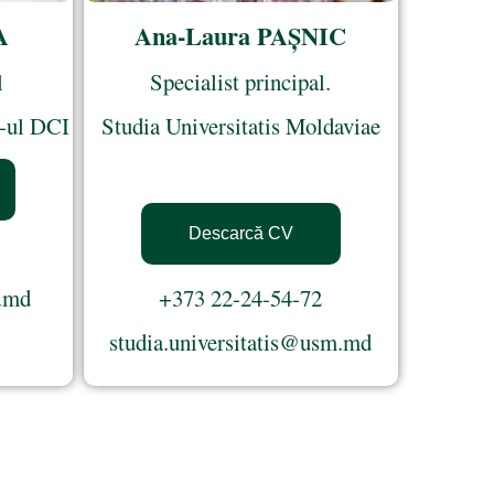
A
Ana-Laura PAȘNIC
l
Specialist principal.
te-ul DCI
Studia Universitatis Moldaviae
Descarcă CV
.md
+373 22-24-54-72
studia.universitatis@usm.md