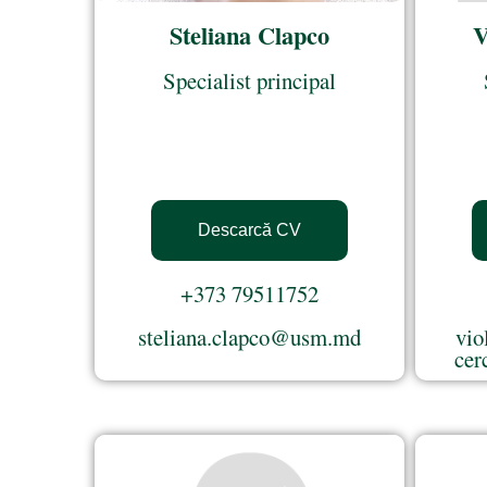
Steliana Clapco
V
Specialist principal
Descarcă CV
+373 79511752
steliana.clapco@usm.md
vio
cer