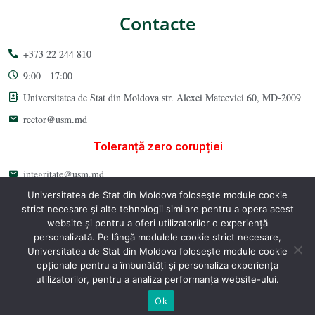
Contacte
+373 22 244 810
9:00 - 17:00
Universitatea de Stat din Moldova str. Alexei Mateevici 60, MD-2009
rector@usm.md
Toleranță zero corupției
integritate@usm.md
Universitatea de Stat din Moldova folosește module cookie
usm.md
strict necesare și alte tehnologii similare pentru a opera acest
website și pentru a oferi utilizatorilor o experiență
personalizată. Pe lângă modulele cookie strict necesare,
Universitatea de Stat din Moldova folosește module cookie
opționale pentru a îmbunătăți și personaliza experiența
Universitatea de Stat din Moldova 2026 © All Rights Reserved
utilizatorilor, pentru a analiza performanța website-ului.
Ok