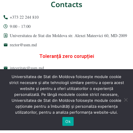
Contacts
+373 22 244 810
9:00 - 17:00
Universitatea de Stat din Moldova str. Alexei Mateevici 60, MD-2009
rector@usm.md
Toleranță zero corupției
integritate@usm.md
Universitatea de Stat din Moldova folosește module cookie
usm.md
strict necesare și alte tehnologii similare pentru a opera acest
website și pentru a oferi utilizatorilor o experiență
personalizată. Pe lângă modulele cookie strict necesare,
Universitatea de Stat din Moldova folosește module cookie
opționale pentru a îmbunătăți și personaliza experiența
Universitatea de Stat din Moldova 2026 © All Rights Reserved
utilizatorilor, pentru a analiza performanța website-ului.
Ok