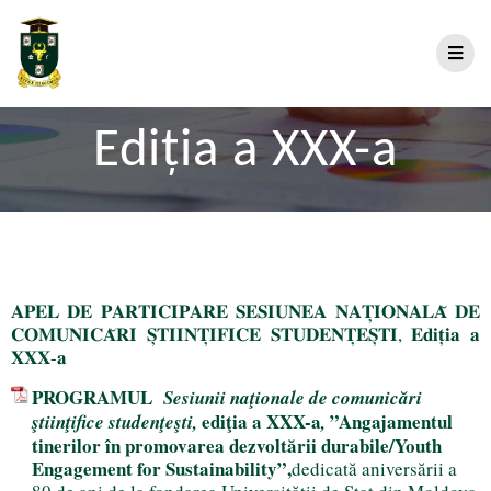
Ediția a XXX-a
𝐀𝐏𝐄𝐋 𝐃𝐄 𝐏𝐀𝐑𝐓𝐈𝐂𝐈𝐏𝐀𝐑𝐄 𝐒𝐄𝐒𝐈𝐔𝐍𝐄𝐀 𝐍𝐀𝐓̦𝐈𝐎𝐍𝐀𝐋𝐀̆ 𝐃𝐄
𝐂𝐎𝐌𝐔𝐍𝐈𝐂𝐀̆𝐑𝐈 𝐒̦𝐓𝐈𝐈𝐍𝐓̦𝐈𝐅𝐈𝐂𝐄 𝐒𝐓𝐔𝐃𝐄𝐍𝐓̦𝐄𝐒̦𝐓𝐈, 𝐄𝐝𝐢𝐭̦𝐢𝐚 𝐚
𝐗𝐗𝐗-𝐚
PROGRAMUL
Sesiunii naţionale de comunicări
ediţia a XXX-a
”Angajamentul
ştiinţifice studenţeşti,
,
tinerilor în promovarea dezvoltării durabile/Youth
Engagement for Sustainability”,
dedicată aniversării a