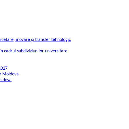
rcetare, inovare și transfer tehnologic
în cadrul subdiviziunilor universitare
2027
din Moldova
Moldova