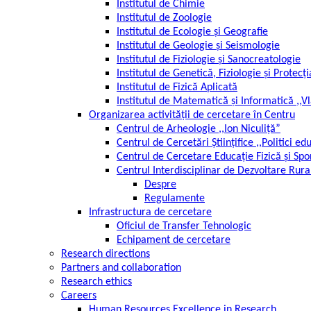
Institutul de Chimie
Institutul de Zoologie
Institutul de Ecologie și Geografie
Institutul de Geologie și Seismologie
Institutul de Fiziologie și Sanocreatologie
Institutul de Genetică, Fiziologie și Protecț
Institutul de Fizică Aplicată
Institutul de Matematică și Informatică ,,
Organizarea activității de cercetare în Centru
Centrul de Arheologie ,,Ion Niculiță”
Centrul de Cercetări Științifice ,,Politici ed
Centrul de Cercetare Educație Fizică și Spo
Centrul Interdisciplinar de Dezvoltare Rura
Despre
Regulamente
Infrastructura de cercetare
Oficiul de Transfer Tehnologic
Echipament de cercetare
Research directions
Partners and collaboration
Research ethics
Careers
Human Resources Excellence in Research