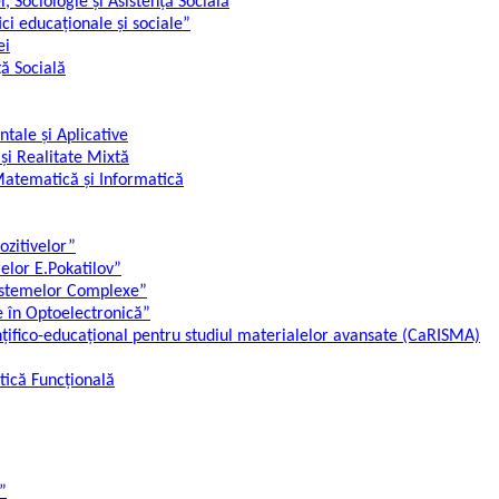
i, Sociologie și Asistență Socială
tici educaționale și sociale”
ei
ță Socială
ale și Aplicative
 și Realitate Mixtă
Matematică și Informatică
ozitivelor”
lelor E.Pokatilov”
Sistemelor Complexe”
 în Optoelectronică”
ințifico-educațional pentru studiul materialelor avansate (CaRISMA)
etică Funcțională
”