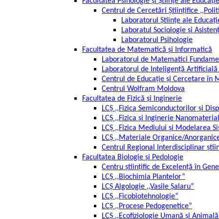
Facultatea Psihologie și Științe ale Educație
Centrul de Cercetări Științifice ,,Poli
Laboratorul Științe ale Educați
Laboratul Sociologie și Asisten
Laboratorul Psihologie
Facultatea de Matematică și Informatică
Laboratorul de Matematici Fundament
Laboratorul de Inteligență Artificială
Centrul de Educație și Cercetare în 
Centrul Wolfram Moldova
Facultatea de Fizică și Inginerie
LCȘ ,,Fizica Semiconductorilor și Disp
LCȘ ,,Fizica și Inginerie Nanomateria
LCȘ ,,Fizica Mediului și Modelarea 
LCȘ ,,Materiale Organice/Anorganice
Centrul Regional Interdisciplinar ști
Facultatea Biologie și Pedologie
Centru științific de Excelență în Gen
LCȘ ,,Biochimia Plantelor”
LCȘ Algologie ,,Vasile Șalaru”
LCȘ ,,Ficobiotehnologie”
LCȘ ,,Procese Pedogenetice”
LCȘ ,,Ecofiziologie Umană și Animală