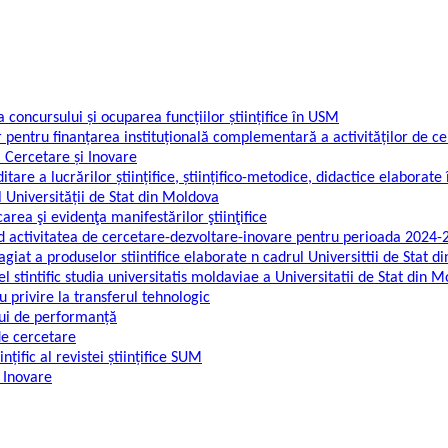
concursului și ocuparea funcțiilor științifice în USM
 pentru finanțarea instituțională complementară a activităților de ce
 Cercetare și Inovare
are a lucrărilor științifice, științifico-metodice, didactice elaborate 
 Universității de Stat din Moldova
area şi evidenţa manifestărilor ştiinţifice
ind activitatea de cercetare-dezvoltare-inovare pentru perioada 2024-
giat a produselor stiintifice elaborate n cadrul Universittii de Stat 
l stintific studia universitatis moldaviae a Universitatii de Stat din 
 privire la transferul tehnologic
lui de performanță
de cercetare
țific al revistei științifice SUM
 Inovare