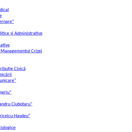
dical
e
ernare”
litice și Administrative
rative
și Managementul Crizei
ibuție Civică
nicării
municare”
oșeriu”
xandru Ciubotaru”
triceicu-Hasdeu”
ciologice