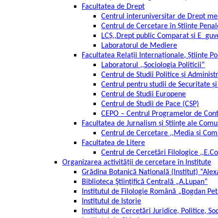
Facultatea de Drept
Centrul interuniversitar de Drept me
Centrul de Cercetare în Științe Penal
LCȘ,,Drept public Comparat și E_guv
Laboratorul de Mediere
Facultatea Relații Internaționale, Științe Po
Laboratorul ,,Sociologia Politicii”
Centrul de Studii Politice și Administ
Centrul pentru studii de Securitate 
Centrul de Studii Europene
Centrul de Studii de Pace (CSP)
CEPO – Centrul Programelor de Contr
Facultatea de Jurnalism și Științe ale Comu
Centrul de Cercetare ,,Media și Co
Facultatea de Litere
Centrul de Cercetări Filologice ,,E.C
Organizarea activității de cercetare în Institute
Grădina Botanică Națională (Institut) “Ale
Biblioteca Ştiinţifică Centrală „A.Lupan”
Institutul de Filologie Română „Bogdan Pe
Institutul de Istorie
Institutul de Cercetări Juridice, Politice, So