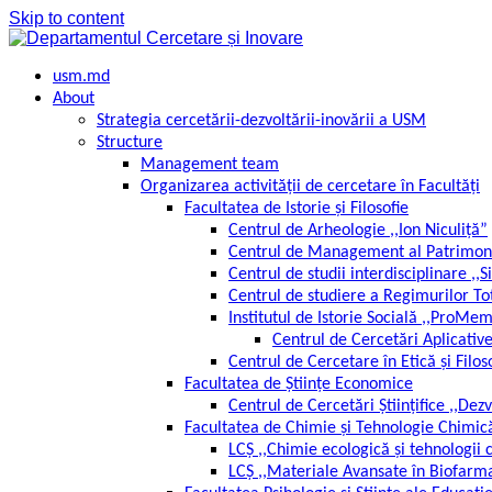
Skip to content
usm.md
About
Strategia cercetării-dezvoltării-inovării a USM
Structure
Management team
Organizarea activității de cercetare în Facultăți
Facultatea de Istorie și Filosofie
Centrul de Arheologie ,,Ion Niculiță”
Centrul de Management al Patrimoni
Centrul de studii interdisciplinare ,
Centrul de studiere a Regimurilor Tot
Institutul de Istorie Socială ,,ProMe
Centrul de Cercetări Aplicativ
Centrul de Cercetare în Etică și Filos
Facultatea de Științe Economice
Centrul de Cercetări Științifice ,,D
Facultatea de Chimie și Tehnologie Chimic
LCȘ ,,Chimie ecologică și tehnologi
LCȘ ,,Materiale Avansate în Biofarma