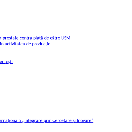
or prestate contra plată de către USM
din activitatea de producție
ențești
ternațională ,,Integrare prin Cercetare și Inovare”