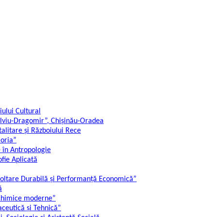
ului Cultural
,Silviu-Dragomir”, Chișinău-Oradea
alitare și Războiului Rece
moria”
e în Antropologie
ofie Aplicată
ezvoltare Durabilă și Performanță Economică”
ă
i chimice moderne”
ceutică și Tehnică”