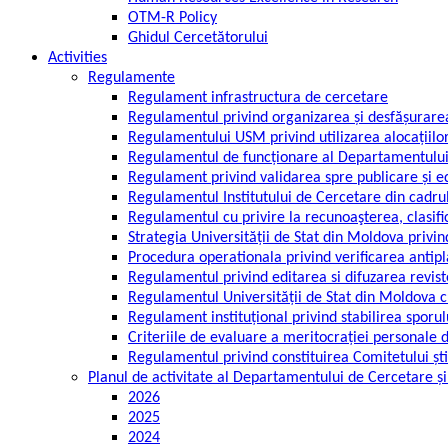
OTM-R Policy
Ghidul Cercetătorului
Activities
Regulamente
Regulament infrastructura de cercetare
Regulamentul privind organizarea și desfășurarea 
Regulamentului USM privind utilizarea alocațiilor
Regulamentul de funcționare al Departamentului
Regulament privind validarea spre publicare și edit
Regulamentul Institutului de Cercetare din cadrul
Regulamentul cu privire la recunoaşterea, clasific
Strategia Universității de Stat din Moldova priv
Procedura operationala privind verificarea antipla
Regulamentul privind editarea si difuzarea reviste
Regulamentul Universității de Stat din Moldova cu
Regulament instituțional privind stabilirea sporu
Criteriile de evaluare a meritocrației personale 
Regulamentul privind constituirea Comitetului știin
Planul de activitate al Departamentului de Cercetare și
2026
2025
2024