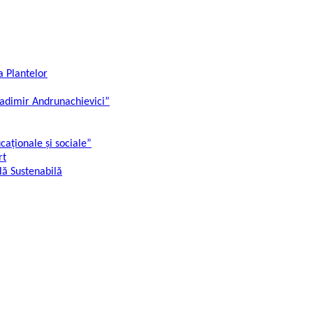
ia Plantelor
Vladimir Andrunachievici”
ucaționale și sociale”
rt
lă Sustenabilă