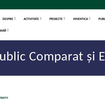
DESPRE
ACTIVITATE
PROIECTE
INVENTICA
PUBL
public Comparat și 
rnare