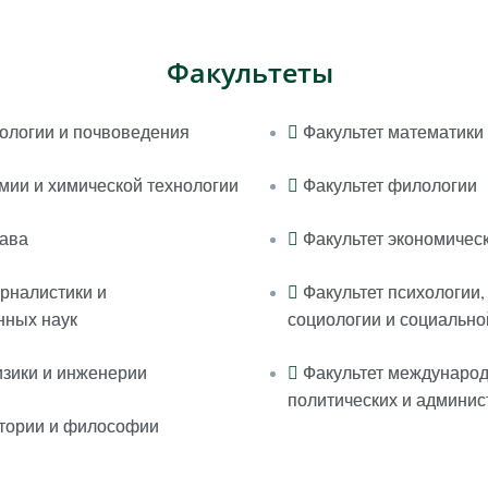
Факультеты
иологии и почвоведения
Факультет математики
имии и химической технологии
Факультет филологии
рава
Факультет экономическ
урналистики и
Факультет психологии,
нных наук
социологии и социально
изики и инженерии
Факультет междунаро
политических и админис
стории и философии