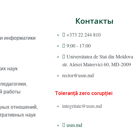
Контакты
+373 22 244 810
 и информатики
9:00 - 17:00
Universitatea de Stat din Moldova
str. Alexei Mateevici 60, MD-2009
их наук
rector@usm.md
 педагогики,
й работы
Toleranță zero corupției
integritate@usm.md
дных отношений,
тративных наук
usm.md