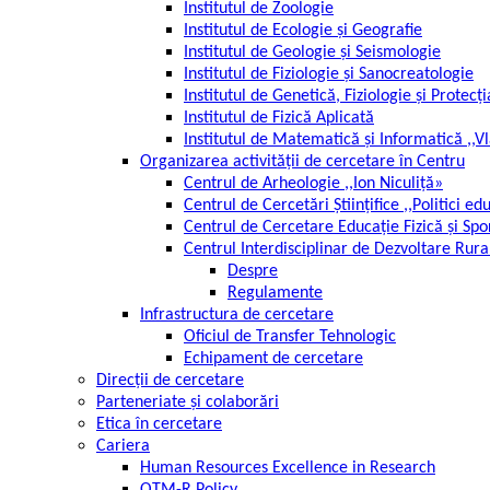
Institutul de Zoologie
Institutul de Ecologie și Geografie
Institutul de Geologie și Seismologie
Institutul de Fiziologie și Sanocreatologie
Institutul de Genetică, Fiziologie și Protecț
Institutul de Fizică Aplicată
Institutul de Matematică și Informatică ,,
Organizarea activității de cercetare în Centru
Centrul de Arheologie ,,Ion Niculiță»
Centrul de Cercetări Științifice ,,Politici ed
Centrul de Cercetare Educație Fizică și Spo
Centrul Interdisciplinar de Dezvoltare Rura
Despre
Regulamente
Infrastructura de cercetare
Oficiul de Transfer Tehnologic
Echipament de cercetare
Direcții de cercetare
Parteneriate și colaborări
Etica în cercetare
Cariera
Human Resources Excellence in Research