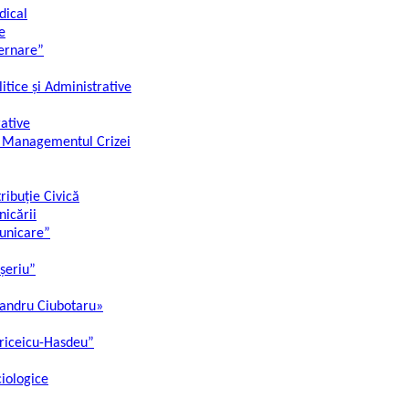
dical
e
ernare”
litice și Administrative
rative
și Managementul Crizei
ibuție Civică
nicării
municare”
oșeriu”
xandru Ciubotaru»
triceicu-Hasdeu”
ciologice