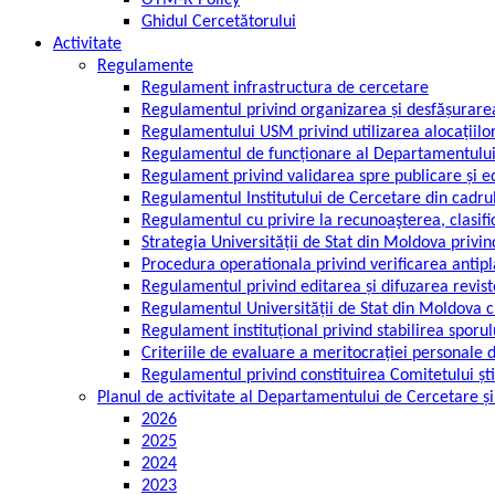
OTM-R Policy
Ghidul Cercetătorului
Activitate
Regulamente
Regulament infrastructura de cercetare
Regulamentul privind organizarea și desfășurarea 
Regulamentului USM privind utilizarea alocațiilor
Regulamentul de funcționare al Departamentului
Regulament privind validarea spre publicare și edit
Regulamentul Institutului de Cercetare din cadrul
Regulamentul cu privire la recunoaşterea, clasific
Strategia Universității de Stat din Moldova priv
Procedura operationala privind verificarea antipla
Regulamentul privind editarea și difuzarea reviste
Regulamentul Universității de Stat din Moldova cu
Regulament instituțional privind stabilirea sporu
Criteriile de evaluare a meritocrației personale 
Regulamentul privind constituirea Comitetului știin
Planul de activitate al Departamentului de Cercetare și
2026
2025
2024
2023