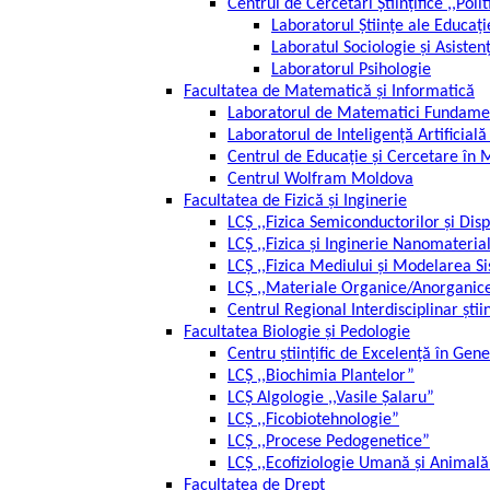
Centrul de Cercetări Științifice ,,Poli
Laboratorul Științe ale Educați
Laboratul Sociologie și Asisten
Laboratorul Psihologie
Facultatea de Matematică și Informatică
Laboratorul de Matematici Fundament
Laboratorul de Inteligență Artificială
Centrul de Educație și Cercetare în 
Centrul Wolfram Moldova
Facultatea de Fizică și Inginerie
LCȘ ,,Fizica Semiconductorilor și Disp
LCȘ ,,Fizica și Inginerie Nanomateria
LCȘ ,,Fizica Mediului și Modelarea 
LCȘ ,,Materiale Organice/Anorganice
Centrul Regional Interdisciplinar ști
Facultatea Biologie și Pedologie
Centru științific de Excelență în Gen
LCȘ ,,Biochimia Plantelor”
LCȘ Algologie ,,Vasile Șalaru”
LCȘ ,,Ficobiotehnologie”
LCȘ ,,Procese Pedogenetice”
LCȘ ,,Ecofiziologie Umană și Animală
Facultatea de Drept