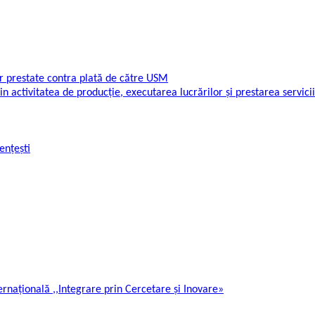
or prestate contra plată de către USM
din activitatea de producție, executarea lucrărilor și prestarea servici
ențești
ternațională ,,Integrare prin Cercetare și Inovare»