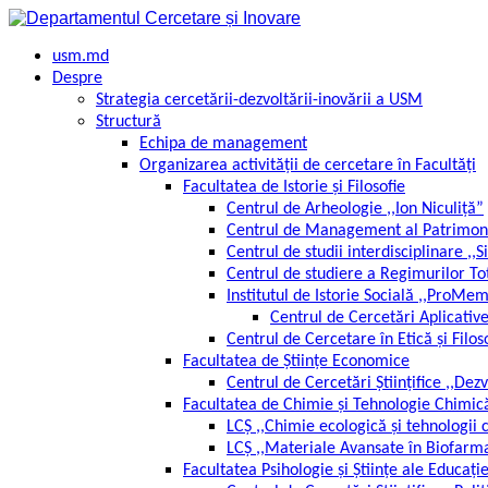
Перейти
к
контенту
usm.md
Despre
Strategia cercetării-dezvoltării-inovării a USM
Structură
Echipa de management
Organizarea activității de cercetare în Facultăți
Facultatea de Istorie și Filosofie
Centrul de Arheologie ,,Ion Niculiță”
Centrul de Management al Patrimoni
Centrul de studii interdisciplinare ,
Centrul de studiere a Regimurilor Tot
Institutul de Istorie Socială ,,ProMe
Centrul de Cercetări Aplicativ
Centrul de Cercetare în Etică și Filos
Facultatea de Științe Economice
Centrul de Cercetări Științifice ,,D
Facultatea de Chimie și Tehnologie Chimic
LCȘ ,,Chimie ecologică și tehnologi
LCȘ ,,Materiale Avansate în Biofarma
Facultatea Psihologie și Științe ale Educație