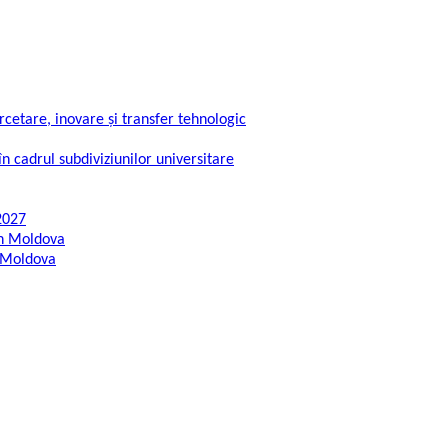
rcetare, inovare și transfer tehnologic
în cadrul subdiviziunilor universitare
2027
din Moldova
n Moldova