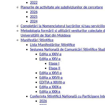
2022
Planurile de activitate ale subdiviziunilor de cercetare
2026
2025
2024
Completări la Nomenclatorul lucrărilor și/sau serviciil
Metodologia formării și utilizării veniturilor colectate 
Universității de Stat din Moldova
Manifestări Științifice
Lista Manifestărilor Științifice
Sesiunea Națională de Comunicări Științifice Stud
Ediția a XXIV-a
Ediția a XXV-a
Etapa I
Etapa II
Ediția a XXVI-a
Ediția a XXVII-a
EDIŢIA a XXVIII-a
Ediția a XXIX-a
Ediția a XXX-a
Conferința Științifică Națională cu Participare In
2026