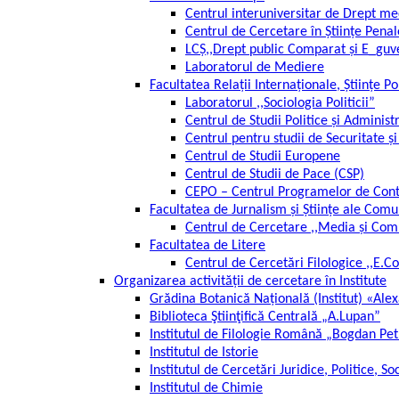
Centrul interuniversitar de Drept me
Centrul de Cercetare în Științe Penal
LCȘ,,Drept public Comparat și E_guv
Laboratorul de Mediere
Facultatea Relații Internaționale, Științe Po
Laboratorul ,,Sociologia Politicii”
Centrul de Studii Politice și Administ
Centrul pentru studii de Securitate 
Centrul de Studii Europene
Centrul de Studii de Pace (CSP)
CEPO – Centrul Programelor de Contr
Facultatea de Jurnalism și Științe ale Comu
Centrul de Cercetare ,,Media și Co
Facultatea de Litere
Centrul de Cercetări Filologice ,,E.C
Organizarea activității de cercetare în Institute
Grădina Botanică Națională (Institut) «Ale
Biblioteca Ştiinţifică Centrală „A.Lupan”
Institutul de Filologie Română „Bogdan Pe
Institutul de Istorie
Institutul de Cercetări Juridice, Politice, So
Institutul de Chimie