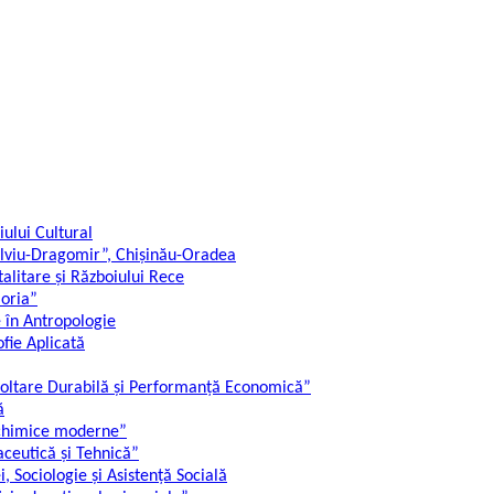
ului Cultural
,Silviu-Dragomir”, Chișinău-Oradea
alitare și Războiului Rece
moria”
e în Antropologie
ofie Aplicată
ezvoltare Durabilă și Performanță Economică”
ă
i chimice moderne”
ceutică și Tehnică”
i, Sociologie și Asistență Socială