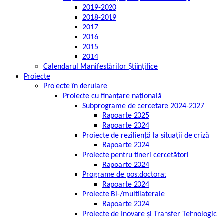
2019-2020
2018-2019
2017
2016
2015
2014
Calendarul Manifestărilor Științifice
Proiecte
Proiecte în derulare
Proiecte cu finanțare națională
Subprograme de cercetare 2024-2027
Rapoarte 2025
Rapoarte 2024
Proiecte de reziliență la situații de criză
Rapoarte 2024
Proiecte pentru tineri cercetători
Rapoarte 2024
Programe de postdoctorat
Rapoarte 2024
Proiecte Bi-/multilaterale
Rapoarte 2024
Proiecte de Inovare și Transfer Tehnologic