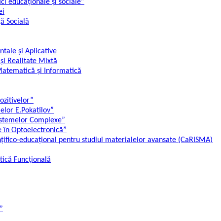
tici educaționale și sociale”
ei
ță Socială
ale și Aplicative
 și Realitate Mixtă
Matematică și Informatică
ozitivelor”
lelor E.Pokatilov”
Sistemelor Complexe”
 în Optoelectronică”
ințifico-educațional pentru studiul materialelor avansate (CaRISMA)
etică Funcțională
”