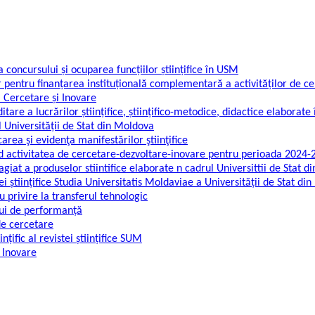
concursului și ocuparea funcțiilor științifice în USM
 pentru finanțarea instituțională complementară a activităților de ce
 Cercetare și Inovare
are a lucrărilor științifice, științifico-metodice, didactice elaborate 
 Universității de Stat din Moldova
area şi evidenţa manifestărilor ştiinţifice
ind activitatea de cercetare-dezvoltare-inovare pentru perioada 2024-
giat a produselor stiintifice elaborate n cadrul Universittii de Stat 
i științifice Studia Universitatis Moldaviae a Universității de Stat di
 privire la transferul tehnologic
lui de performanță
de cercetare
țific al revistei științifice SUM
 Inovare