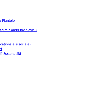
ia Plantelor
Vladimir Andrunachievici»
ucaționale și sociale»
rt
lă Sustenabilă