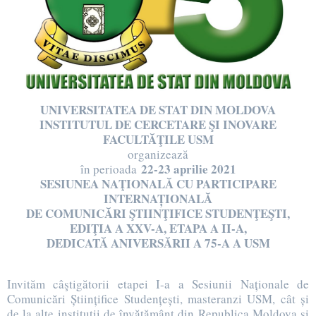
UNIVERSITATEA DE STAT DIN MOLDOVA
INSTITUTUL DE CERCETARE ŞI INOVARE
FACULTĂŢILE USM
organizează
22-23 aprilie 2021
în perioada
SESIUNEA NAŢIONALĂ CU PARTICIPARE
INTERNAȚIONALĂ
DE COMUNICĂRI ŞTIINŢIFICE STUDENŢEŞTI,
EDIŢIA A XXV-A, ETAPA A II-A,
DEDICATĂ ANIVERSĂRII A 75-A A USM
Invităm câştigătorii etapei I-a a Sesiunii Naționale de
Comunicări Științifice Studențești, masteranzi USM, cât și
de la alte instituţii de învăţământ din Republica Moldova şi