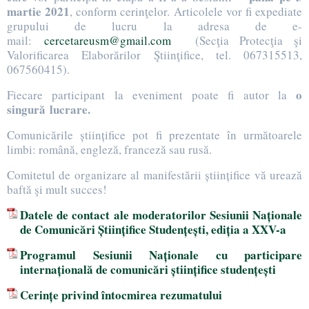
martie 2021
, conform cerinţelor. Articolele vor fi expediate
grupului de lucru la adresa de e-
mail:
cercetareusm@gmail.com
(Secţia Protecţia şi
Valorificarea Elaborărilor Ştiinţifice, tel. 067315513,
067560415).
o
Fiecare participant la eveniment poate fi autor la
singură
lucrare.
Comunicările științifice pot fi prezentate în următoarele
limbi: română, engleză, franceză sau rusă.
Comitetul de organizare al manifestării științifice vă urează
baftă şi mult succes!
Datele de contact ale
m
oderatorilor Sesiunii Naționale
de Comunicări Științifice Studențești, ediția a XXV-a
Programul Sesiunii Naționale cu participare
internațională de comunicări științifice studențești
Cerințe privind întocmirea rezumatului