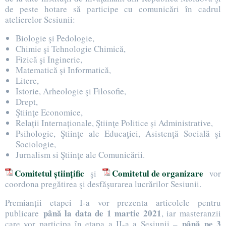
de peste hotare să participe cu comunicări în cadrul
atelierelor Sesiunii:
Biologie şi Pedologie,
Chimie şi Tehnologie Chimică,
Fizică şi Inginerie,
Matematică şi Informatică,
Litere,
Istorie, Arheologie şi Filosofie,
Drept,
Ştiinţe Economice,
Relații Internaționale, Ştiinţe Politice și Administrative,
Psihologie, Ştiinţe ale Educaţiei, Asistenţă Socială şi
Sociologie,
Jurnalism si Ştiinţe ale Comunicării.
Comitetul științific
Comitetul de organizare
şi
vor
coordona pregătirea şi desfăşurarea lucrărilor Sesiunii.
Premianții etapei I-a vor prezenta articolele pentru
până la data de 1 martie 2021
publicare
, iar masteranzii
până pe 3
care vor participa în etapa a II-a a Sesiunii –